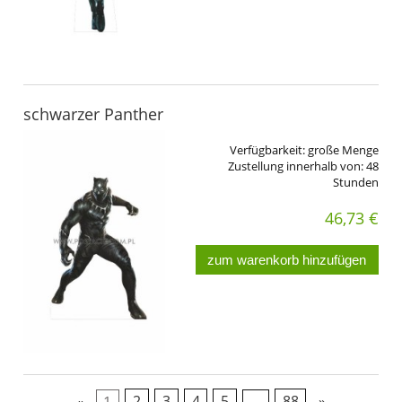
schwarzer Panther
Verfügbarkeit:
große Menge
Zustellung innerhalb von:
48
Stunden
46,73 €
zum warenkorb hinzufügen
«
1
2
3
4
5
...
88
»