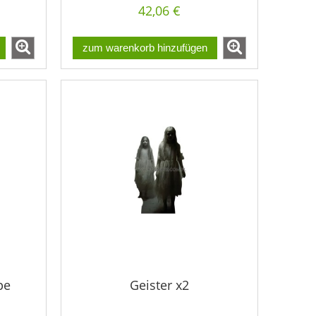
42,06 €
zum warenkorb hinzufügen
pe
Geister x2