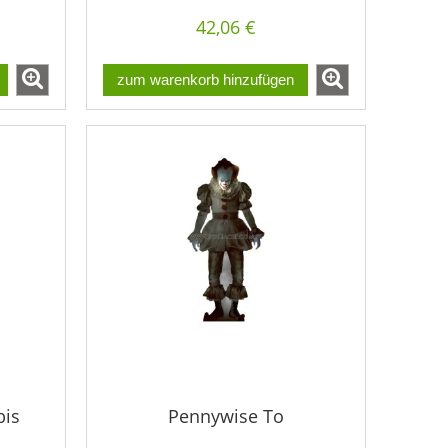
42,06 €
zum warenkorb hinzufügen
bis
Pennywise To