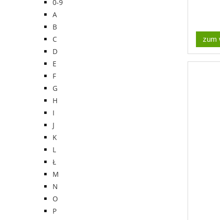
0-9
A
B
C
zum 
D
E
F
G
H
I
J
K
L
Ł
M
N
O
P