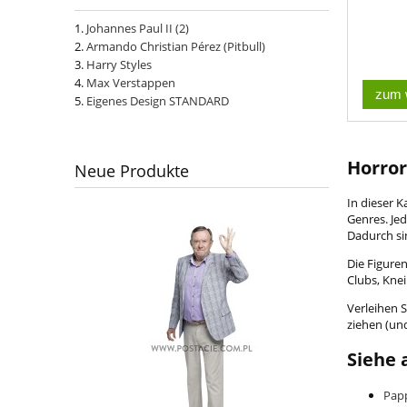
Johannes Paul II (2)
Armando Christian Pérez (Pitbull)
Harry Styles
Max Verstappen
zum 
Eigenes Design STANDARD
Horror
Neue Produkte
In dieser 
Genres. Je
Dadurch si
Die Figuren
Clubs, Knei
Verleihen S
ziehen (un
Siehe 
Papp