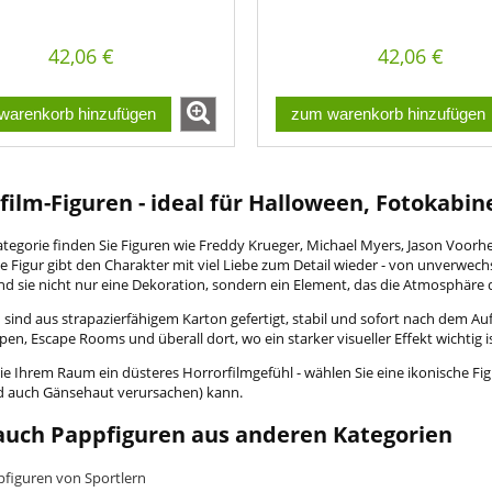
42,06 €
42,06 €
warenkorb hinzufügen
zum warenkorb hinzufügen
film-Figuren - ideal für Halloween, Fotokabi
Kategorie finden Sie Figuren wie Freddy Krueger, Michael Myers, Jason Voo
de Figur gibt den Charakter mit viel Liebe zum Detail wieder - von unverwec
nd sie nicht nur eine Dekoration, sondern ein Element, das die Atmosphäre 
 sind aus strapazierfähigem Karton gefertigt, stabil und sofort nach dem Aufs
pen, Escape Rooms und überall dort, wo ein starker visueller Effekt wichtig is
ie Ihrem Raum ein düsteres Horrorfilmgefühl - wählen Sie eine ikonische Figur
d auch Gänsehaut verursachen) kann.
auch Pappfiguren aus anderen Kategorien
figuren von Sportlern