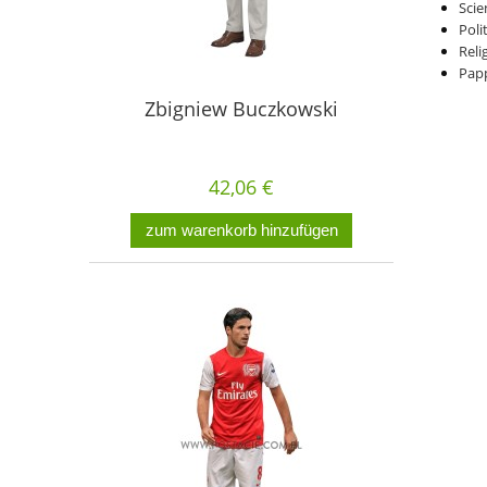
Scie
Poli
Reli
Pap
Zbigniew Buczkowski
42,06 €
zum warenkorb hinzufügen