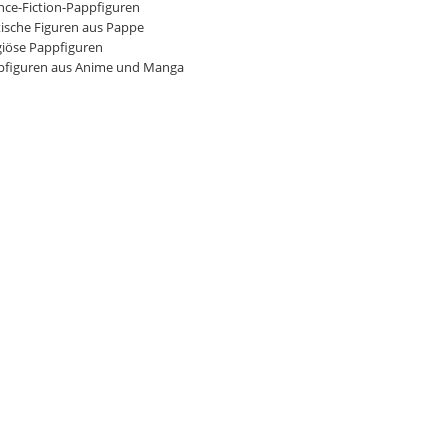
nce-Fiction-Pappfiguren
tische Figuren aus Pappe
giöse Pappfiguren
pfiguren aus Anime und Manga