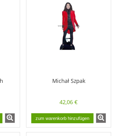
th
Michał Szpak
42,06 €
zum warenkorb hinzufügen