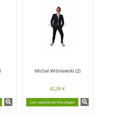
i
Michał Wiśniewski (2)
42,06 €
zum warenkorb hinzufügen