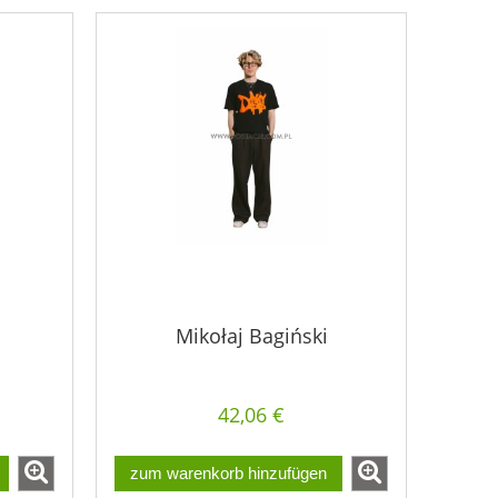
Mikołaj Bagiński
42,06 €
zum warenkorb hinzufügen