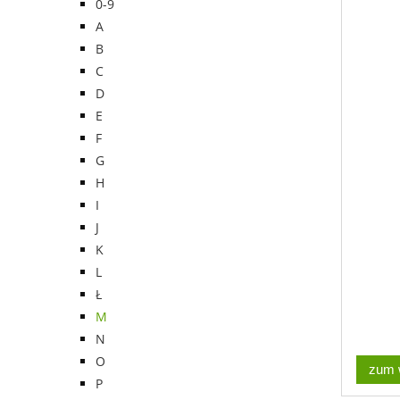
0-9
A
B
C
D
E
F
G
H
I
J
K
L
Ł
M
N
O
zum 
P