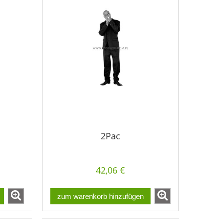
2Pac
42,06 €
zum warenkorb hinzufügen